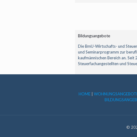
Bildungsangebote
Die BmU-Wirtschafts- und Steuerf
und Seminarprogramm zur beruflic
kaufmännischen Bereich an. Seit 
Steuerfachangestellten und Steuer
HOME
|
WOHNUNGSANGEBOT
BILDUNGSANGE
© 202